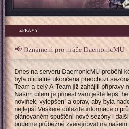
ZPRÁVY
📢 Oznámení pro hráče DaemonicMU
Dnes na serveru DaemonicMU proběhl ko
byla oficiálně ukončena předchozí sezó
Team a celý A-Team již zahájili přípravy
Naším cílem je přinést vám ještě lepší her
novinek, vylepšení a oprav, aby byla nad
nejlepší.Veškeré důležité informace o prů
plánovaném spuštění nové sezóny i dalš
budeme průběžně zveřejňovat na našem