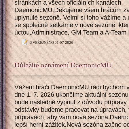
stránkách a všech oficiálních kanálech
DaemonicMU.Děkujeme všem hráčům za 
uplynulé sezóně. Velmi si toho vážíme a 
se společně setkáme v nové sezóně, která
úctou,Administrace, GM Team a A-Tea
ZVEŘEJNĚNO 01-07-2026
Důležité oznámení DaemonicMU
Vážení hráči DaemonicMU,rádi bychom vá
dne 1. 7. 2026 ukončíme aktuální sezónu
bude následně vypnut z důvodu příprav
odstávky budeme pracovat na úpravách, 
přípravách, aby vám nová sezóna Daemon
lepší herní zážitek.Nová sezóna začne o