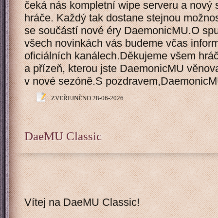
čeká nás kompletní wipe serveru a nový s
hráče. Každý tak dostane stejnou možnost
se součástí nové éry DaemonicMU.O spu
všech novinkách vás budeme včas inform
oficiálních kanálech.Děkujeme všem hrá
a přízeň, kterou jste DaemonicMU věnova
v nové sezóně.S pozdravem,Daemonic
ZVEŘEJNĚNO 28-06-2026
DaeMU Classic
Vítej na DaeMU Classic!